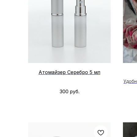
Атомайзер Серебро 5 мл
Удобн
300
руб.
В
Ц
* На 
скидк