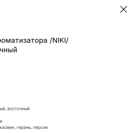
оматизатора /NIKI/
очный
й, восточный
и
жасмин, герань, персик