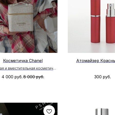
Косметичка Chanel
Атомайзер Красны
ая и вместительная косметичка
Chanel
4 000
руб.
8 000
руб.
300
руб.
нутри один большой отдел
вет : молочный с люрексом
Размер : 13 см * 12 см
раздел Accessories промокоды ,
и и акции не распространяются