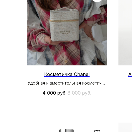
Косметичка Chanel
А
Удобная и вместительная косметичка
Chanel
4 000
руб.
8 000
руб.
Внутри один большой отдел
Цвет : молочный с люрексом
Размер : 13 см * 12 см
* На раздел Accessories промокоды ,