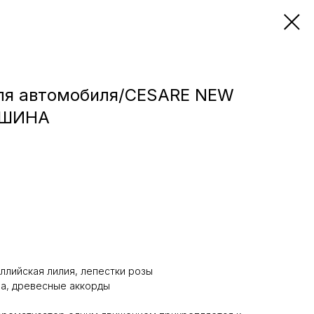
ля автомобиля/CESARE NEW
АШИНА
ллийская лилия, лепестки розы
ра, древесные аккорды