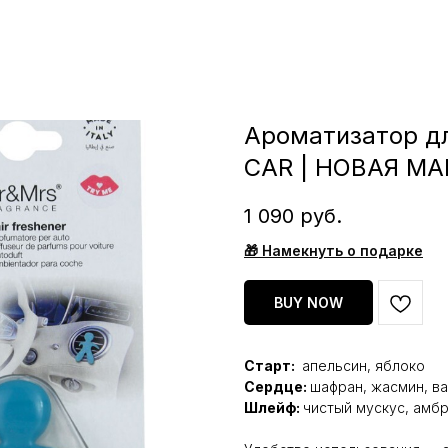
Ароматизатор д
CAR | НОВАЯ М
1 090
руб.
🎁 Намекнуть о подарке
BUY NOW
Старт:
апельсин, яблоко
Сердце:
шафран, жасмин, ва
Шлейф:
чистый мускус, амб