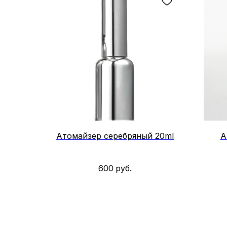
скидки и акции не распространяются
Атомайзер серебряный 20ml
А
600
руб.