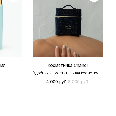
 мл
Косметичка Chanel
Удобная и вместительная косметичка
Chanel .
4 000
руб.
8 000
руб.
Внутри один большой отдел
Цвет : синий с люрексом
Размер : 13см * 12 см
* На раздел Accessories промокоды ,