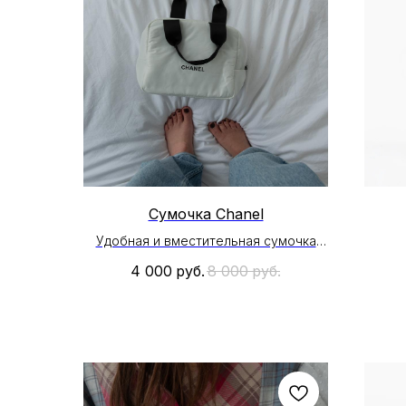
Сумочка Chanel
Удобная и вместительная сумочка
Chanel
4 000
руб.
8 000
руб.
Материал: нейлон
Размер : 21см * 18см *8см
* На раздел Accessories промокоды ,
скидки и акции не распространяются