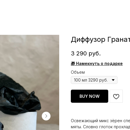
Диффузор Гранат
3 290
руб.
🎁 Намекнуть о подарке
Объем
BUY NOW
Освежающий микс зёрен спел
мяты. Словно глоток прохлад