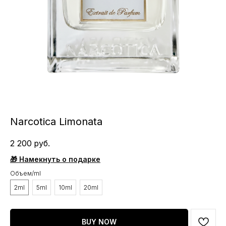
Narcotica Limonata
2 200
руб.
🎁 Намекнуть о подарке
Объем/ml
2ml
5ml
10ml
20ml
BUY NOW