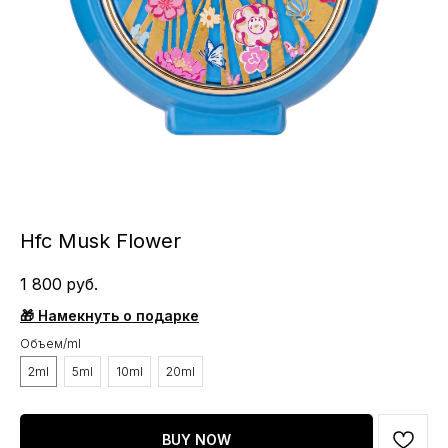
Hfc Musk Flower
1 800
руб.
🎁 Намекнуть о подарке
Объем/ml
2ml
5ml
10ml
20ml
BUY NOW