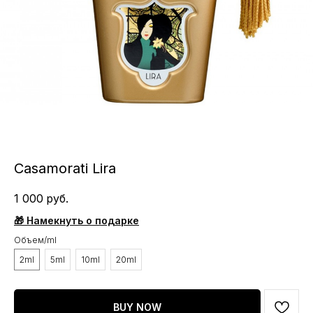
Casamorati Lira
1 000
руб.
🎁 Намекнуть о подарке
Объем/ml
2ml
5ml
10ml
20ml
BUY NOW