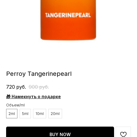
Perroy Tangerinepearl
720
руб.
900
руб.
🎁 Намекнуть о подарке
Объем/ml
2ml
5ml
10ml
20ml
BUY NOW