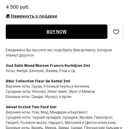
4 500
руб.
🎁 Намекнуть о подарке
BUY NOW
Ежедневно Вы просите нас подобрать Вам ароматы, которые
«пахнут дорого»
Oud Satin Mood Maison Francis Kurkdjian 2ml
Ноты: Амбра, Бензоин, Фиалка, Роза и Уд.
Attar Collection Fleur de Santal 2ml
Верхние ноты: Груша, Розовый перец и Ангелика
Средние ноты: Молоко, Иланг-иланг, Ирис и Мимоза
Базовые ноты: Сандал, Мускус и Арган
Velvet Orchid Tom Ford 2ml
Верхние ноты: Ром, Мед, Мандарин и Бергамот;
Средние ноты: Черная орхидея, Орхидея, Жасмин, Гелиотроп,
Гиацинт, Розовое масло, Нарцисс, Магнолия и Цветок апельсина;
Базовые ноты: Ваниль, Мирра, Замша, Сандал, Перуанский бальзам и