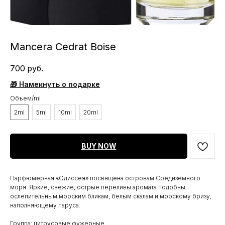
Mancera Cedrat Boise
700
руб.
🎁 Намекнуть о подарке
Объем/ml
2ml
5ml
10ml
20ml
BUY NOW
Парфюмерная «Одиссея» посвящена островам Средиземного
моря. Яркие, свежие, острые переливы аромата подобны
ослепительным морским бликам, белым скалам и морскому бризу,
наполняющему паруса.
Группа: цитрусовые фужерные.