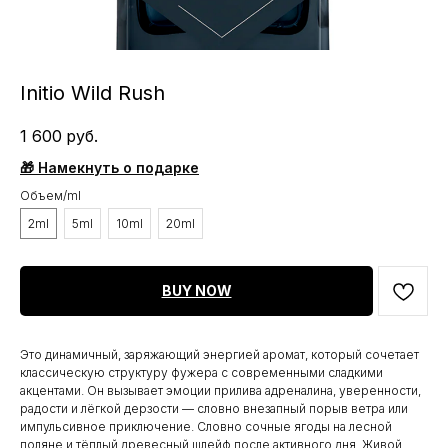
Initio Wild Rush
1 600
руб.
🎁 Намекнуть о подарке
Объем/ml
2ml
5ml
10ml
20ml
BUY NOW
Это динамичный, заряжающий энергией аромат, который сочетает
классическую структуру фужера с современными сладкими
акцентами. Он вызывает эмоции прилива адреналина, уверенности,
радости и лёгкой дерзости — словно внезапный порыв ветра или
импульсивное приключение. Словно сочные ягоды на лесной
поляне и тёплый древесный шлейф после активного дня. Живой,