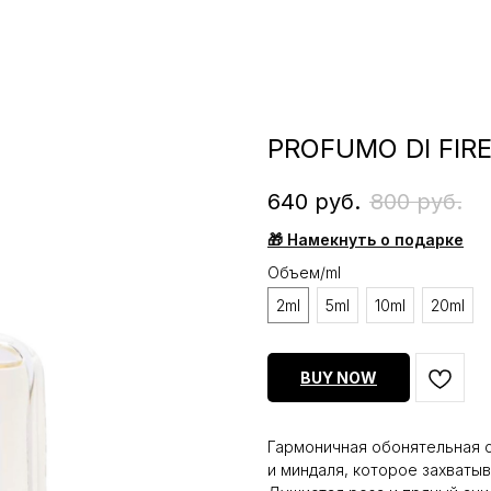
PROFUMO DI FIRE
640
руб.
800
руб.
🎁 Намекнуть о подарке
Объем/ml
2ml
5ml
10ml
20ml
BUY NOW
Гармоничная обонятельная 
и миндаля, которое захваты