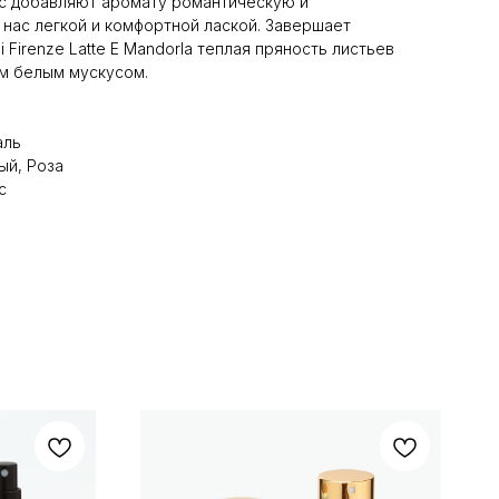
ис добавляют аромату романтическую и
 нас легкой и комфортной лаской. Завершает
 Firenze Latte Е Mandorla теплая пряность листьев
м белым мускусом.
аль
ый, Роза
с