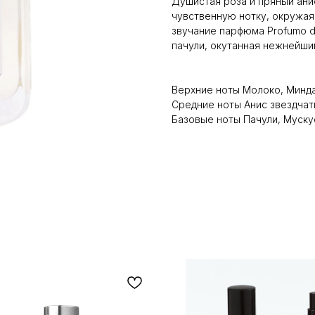
Душистая роза и пряный ан
чувственную нотку, окружая
звучание парфюма Profumo di
пачули, окутанная нежнейши
Верхние ноты Молоко, Минд
Средние ноты Анис звездчат
Базовые ноты Пачули, Муску