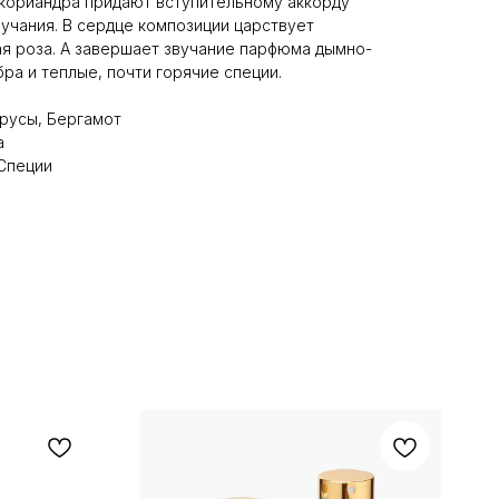
 кориандра придают вступительному аккорду
вучания. В сердце композиции царствует
я роза. А завершает звучание парфюма дымно-
ра и теплые, почти горячие специи.
трусы, Бергамот
а
 Специи