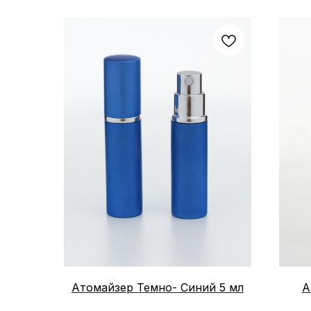
* На раздел Accessories промокоды ,
скидки и акции не распространяются
Атомайзер Темно- Синий 5 мл
А