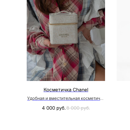
Косметичка Chanel
Удобная и вместительная косметичка
Chanel
4 000
руб.
8 000
руб.
Внутри один большой отдел
Цвет : молочный с люрексом
Размер : 13 см * 12 см