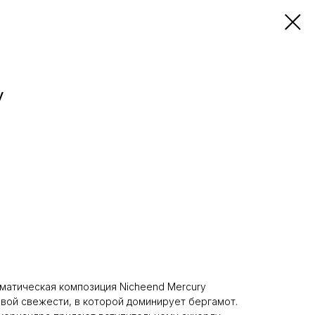
y
атическая композиция Nicheend Mercury
овой свежести, в которой доминирует бергамот.