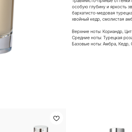
Травянисто-пряные оттенки
особую глубину и яркость з
бархатисто-медовая турецка
хвойный кедр, смолистая амб
Верхние ноты: Кориандр, Ци
Средние ноты: Турецкая роз
Базовые ноты: Амбра, Кедр,