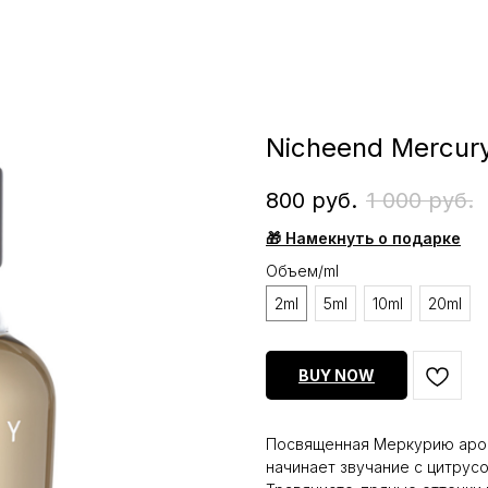
Nicheend Mercur
800
руб.
1 000
руб.
🎁 Намекнуть о подарке
Объем/ml
2ml
5ml
10ml
20ml
BUY NOW
Посвященная Меркурию аром
начинает звучание с цитрус