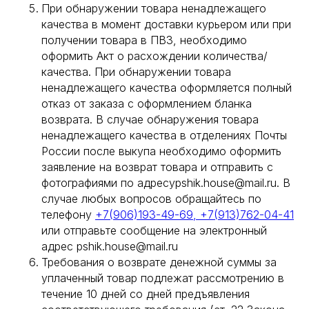
При обнаружении товара ненадлежащего
качества в момент доставки курьером или при
получении товара в ПВЗ, необходимо
оформить Акт о расхождении количества/
качества. При обнаружении товара
ненадлежащего качества оформляется полный
отказ от заказа с оформлением бланка
возврата. В случае обнаружения товара
ненадлежащего качества в отделениях Почты
ПОКУПАТЕЛЯМ
КОНТАКТЫ
России после выкупа необходимо оформить
+7 950 120 33 63
ПОЛИТИКА ОБРАБОТКИ
(ИРКУТСК)
ПЕРСОНАЛЬНЫХ ДАННЫХ
заявление на возврат товара и отправить с
ОФЕРТА
фотографиями по адресуpshik.house@mail.ru. В
PSHIK.HOUSE@MAIL.RU
+7 983 302 38 55
УСЛОВИЯ ОПЛАТЫ И
случае любых вопросов обращайтесь по
ДОСТАВКИ
(НОВОСИБИРСК)
телефону
+7(906)193-49-69, +7(913)762-04-41
УСЛОВИЯ ВОЗВРАТА
или отправьте сообщение на электронный
О КОМПАНИИ
адрес pshik.house@mail.ru
АДРЕСА
Требования о возврате денежной суммы за
УЛИЦА ЛЕНИНА, 10 К1
НОВОСИБИРСК
уплаченный товар подлежат рассмотрению в
ИРКУТСК, УЛ. БОГДАНА
течение 10 дней со дней предъявления
ХМЕЛЬНИЦКОГО, Д.3