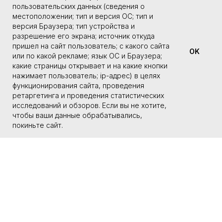
пользовательских данных (сведения о
местоположении; тип и версия ОС; тип и
версия Браузера; тип устройства и
разрешение его экрана; источник откуда
пришел на сайт пользователь; с какого сайта
ПОКУПАТЕЛЯМ
КОНТАКТЫ
OK
или по какой рекламе; язык ОС и Браузера;
+7 950 120 33 63
ПОЛИТИКА ОБРАБОТКИ
(ИРКУТСК)
ПЕРСОНАЛЬНЫХ ДАННЫХ
какие страницы открывает и на какие кнопки
нажимает пользователь; ip-адрес) в целях
ОФЕРТА
PSHIK.HOUSE@MAIL.RU
функционирования сайта, проведения
+7 983 302 38 55
УСЛОВИЯ ОПЛАТЫ И
ретаргетинга и проведения статистических
ДОСТАВКИ
(НОВОСИБИРСК)
исследований и обзоров. Если вы не хотите,
УСЛОВИЯ ВОЗВРАТА
чтобы ваши данные обрабатывались,
О КОМПАНИИ
покиньте сайт.
АДРЕСА
УЛИЦА ЛЕНИНА, 10 К1
НОВОСИБИРСК
ИРКУТСК, УЛ. БОГДАНА
ХМЕЛЬНИЦКОГО, Д.3
КЕМЕРОВО, УЛ. ВЕСЕННЯЯ 16
СОЗДАТЬ САЙТ